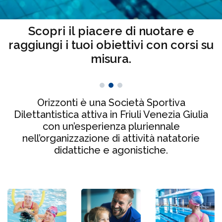
Sogni di migliorare nel nuoto? Siamo
Nuota con noi e raggiungi i tuoi
Scopri il piacere di nuotare e
raggiungi i tuoi obiettivi con corsi su
qui per aiutarti a raggiungere ogni
obiettivi con metodi efficaci e
istruttori qualificati.
obiettivo!
misura.
Orizzonti è una Società Sportiva
Dilettantistica attiva in Friuli Venezia Giulia
con un’esperienza pluriennale
nell’organizzazione di attività natatorie
didattiche e agonistiche.