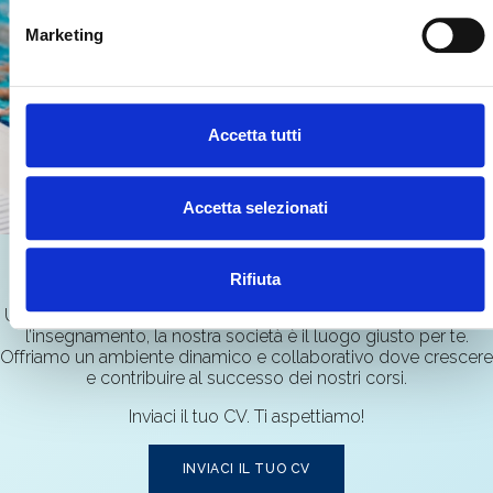
Marketing
Accetta tutti
Accetta selezionati
Rifiuta
Vuoi far parte del team ORIZZONTI?
Unisciti al nostro team! Se condividi la passione per lo sport e
l’insegnamento, la nostra società è il luogo giusto per te.
Offriamo un ambiente dinamico e collaborativo dove crescere
e contribuire al successo dei nostri corsi.
Inviaci il tuo CV. Ti aspettiamo!
INVIACI IL TUO CV